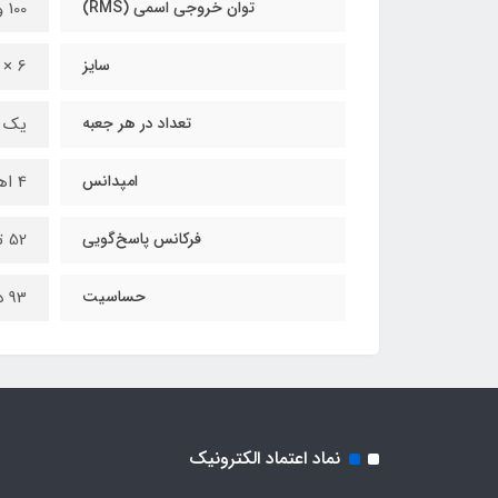
توان خروجی اسمی (RMS)
100 وات
سایز
6 × 9 اینچ
تعداد در هر جعبه
یک 
امپدانس
4 اهم
فرکانس پاسخ‌گویی
52 تا 20000 هرتز
حساسیت
93 دسیبل
نماد اعتماد الکترونیک