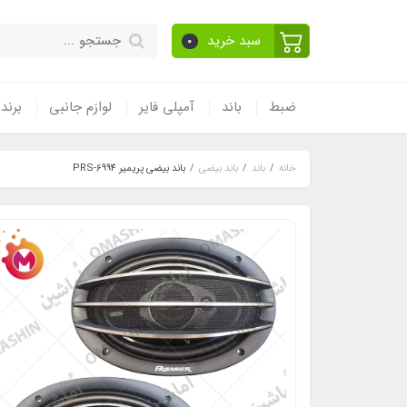
سبد خرید
0
ضبط
باند
آمپلی فایر
لوازم جانبی
برند
خانه
باند
باند بیضی
باند بیضی پریمیر PRS-6994