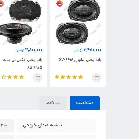
3,800,000
3,450,000
ان
تومان
تومان
باند بیضی ساند استریم SM2-
باند بیضی ساووی SV-6996
باند بیضی ایکس بی ساند
XB-6975
مشخصات
دیدگاه‌ها
بیشینه صدای خروجی
300 وات