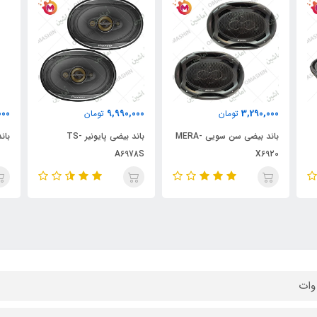
000
9,990,000
3,290,000
تومان
تومان
باند بیضی سن سویی MERA-
باند بیضی پایونیر TS-
باند 
A6978S
X6920