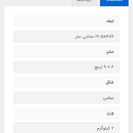
ابعاد
22.5x16x7 سانتی متر
سایز
6 × 9 اینچ
شکل
بیضی
وزن
2 کیلوگرم