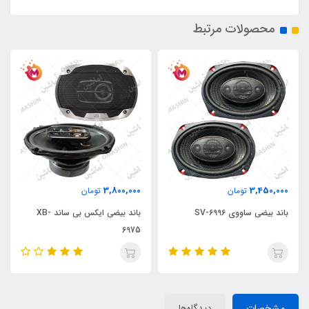
محصولات مرتبط
3,800,000
3,450,000
تومان
تومان
باند بیضی ساووی SV-6996
باند بیضی ایکس بی ساند XB-
6975
مشخصات
دیدگاه‌ها