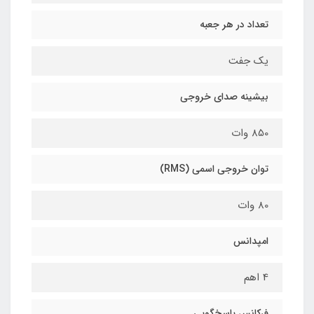
تعداد در هر جعبه
یک جفت
بیشینه صدای خروجی
850 وات
توان خروجی اسمی (RMS)
80 وات
امپدانس
4 اهم
فرکانس پاسخ‌گویی