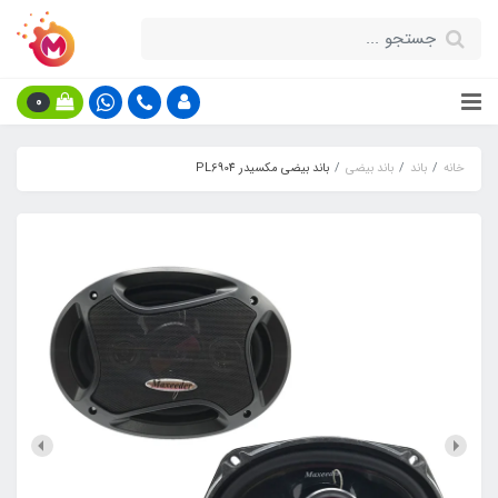
0
خانه
باند
باند بیضی
باند بیضی مکسیدر PL6904