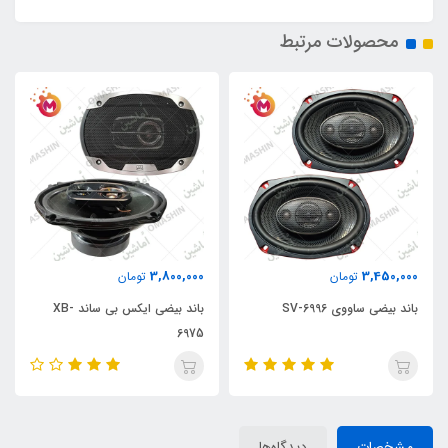
محصولات مرتبط
3,800,000
3,450,000
تومان
تومان
باند بیضی ساووی SV-6996
باند بیضی ایکس بی ساند XB-
6975
مشخصات
دیدگاه‌ها