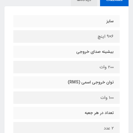
سایز
6×9 اینچ
بیشینه صدای خروجی
200 وات
توان خروجی اسمی (RMS)
100 وات
تعداد در هر جعبه
2 عدد