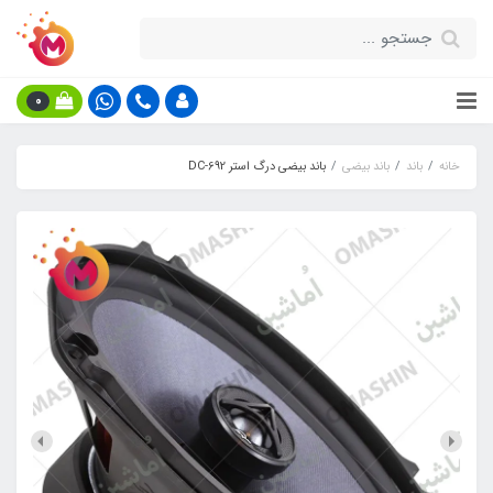
0
خانه
باند
باند بیضی
باند بیضی درگ استر DC-692