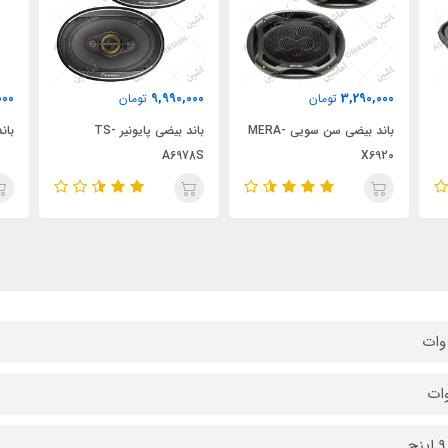
000
9,990,000
3,290,000
تومان
تومان
باند بیضی سن سویی MERA-
باند بیضی پایونیر TS-
باند 
A6978S
X6920