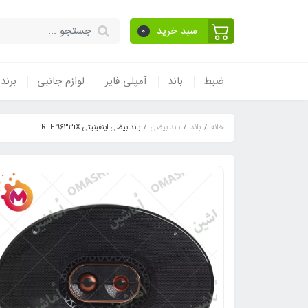
سبد خرید
0
ضبط
باند
آمپلی فایر
لوازم جانبی
برند
خانه
باند
باند بیضی
باند بیضی اینفینیتی REF 9633iX