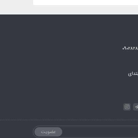
تدای
عضویت