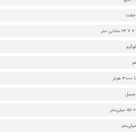
جفت
ر