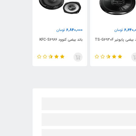
3,300,000
6,840,000
6,640,
تومان
تومان
تومان
بیضی پایونیر TS-G6930F
باند بیضی کنوود KFC-S6966
69