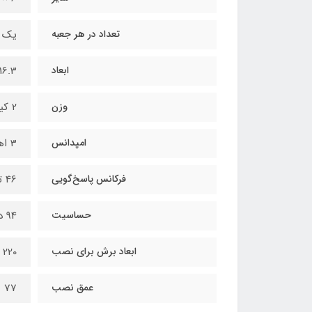
تعداد در هر جعبه
یک 
ابعاد
16.3 × 23.7 سانتی مت
وزن
2 کیلوگرم
امپدانس
3 اهم
فرکانس پاسخ‌گویی
46 تا 30000 هرتز
حساسیت
94 دسیبل
ابعاد برش برای نصب
220 × 151 میلی‌متر
عمق نصب
77 میلی‌متر