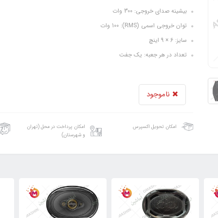
بیشینه صدای خروجی: 300 وات
توان خروجی اسمی (RMS): 100 وات
سایز: 6 × 9 اینچ
تعداد در هر جعبه: یک جفت
ناموجود
امکان تحویل اکسپرس
امکان پرداخت در محل (تهران
و شهرستان)