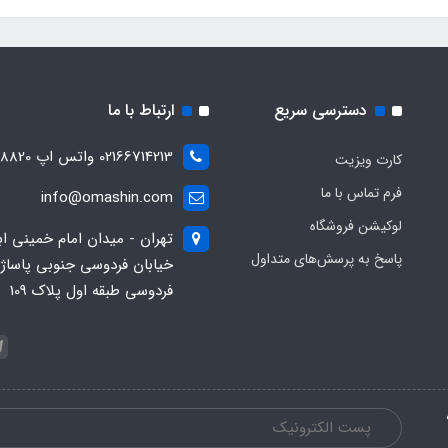
دسترسی سریع
ارتباط با ما
02166714213 واتس اپ 09028288820
کارت ویزیت
فرم تماس با ما
info@omashin.com
لوکیشن فروشگاه
تهران - میدان امام خمینی اب
پاسخ به پرسش‌های متداول
خیابان فردوسی جنوبی پاساژ
فردوسی طبقه اول پلاک 109