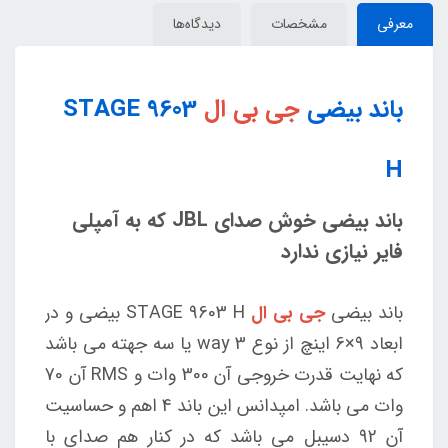
معرفی
مشخصات
دیدگاه‌ها
باند بیضی
جی بی ال
STAGE 9603
H
باند بیضی خوش صدای JBL که به آمپلی
فایر نیازی ندارد
باند بیضی
جی بی ال
STAGE 9603 H بیضی و در
ابعاد 9×6 اینچ از نوع 3 way یا سه جهته می باشد
که نهایت قدرت خروجی آن 300 وات و RMS آن 70
وات می باشد. امپدانس این باند 4 اهم و حساسیت
آن 92 دسیبل می باشد که در کنار هم صدای با