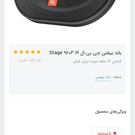
باند بیضی جی بی ال Stage 9603 H
(دیدگاه 1 کاربر)
گارانتی 12 ماهه صوت ایران کیش
دسته :
باند بیضی
ویژگی‌های محصول
ناموجود