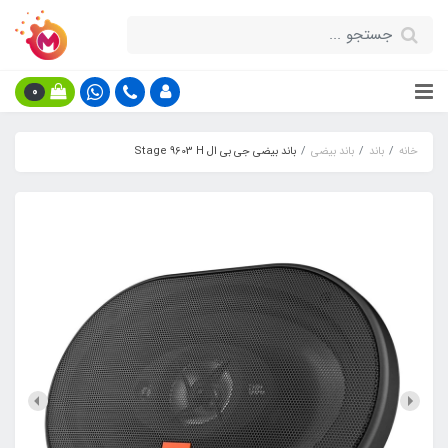
0
خانه
باند
باند بیضی
باند بیضی جی بی ال Stage 9603 H