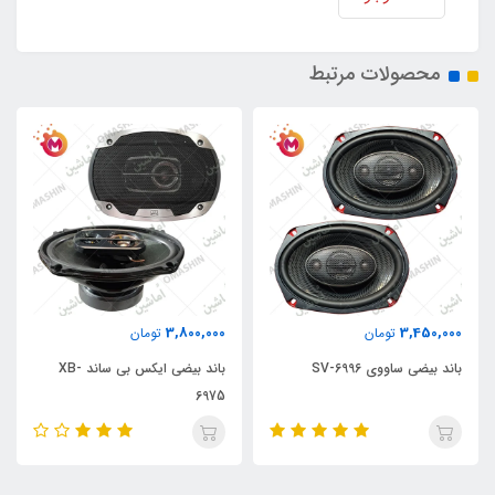
محصولات مرتبط
3,800,000
3,450,000
تومان
تومان
باند بیضی ساووی SV-6996
باند بیضی ایکس بی ساند XB-
6975