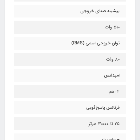
بیشینه صدای خروجی
510 وات
توان خروجی اسمی (RMS)
80 وات
امپدانس
4 اهم
فرکانس پاسخ‌گویی
25 تا 30000 هرتز
حساسیت