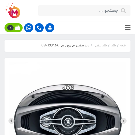
0
خانه
باند
باند بیضی
باند بیضی جی وی سی CS-HX6958