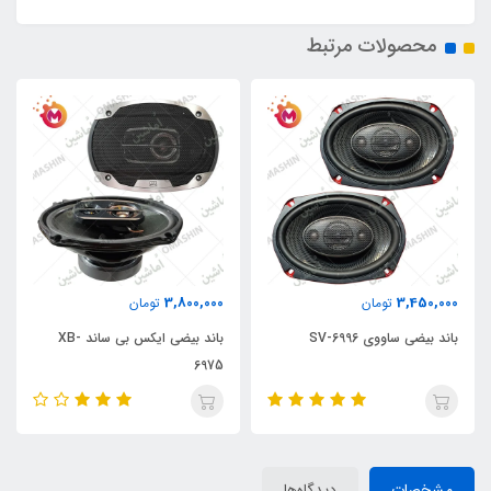
محصولات مرتبط
3,800,000
3,450,000
تومان
تومان
باند بیضی ساووی SV-6996
باند بیضی ایکس بی ساند XB-
6975
مشخصات
دیدگاه‌ها