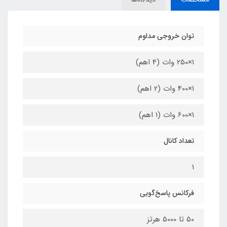
توان خروجی مداوم
1×250 وات (4 اهم)
1×400 وات (2 اهم)
1×600 وات (1 اهم)
تعداد کانال
1
فرکانس پاسخ‌گویی
50 تا 5000 هرتز