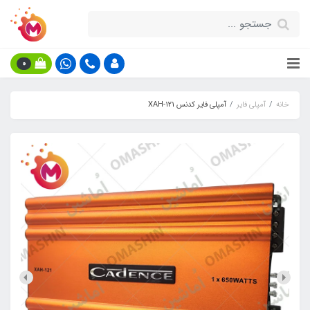
0
خانه
آمپلی فایر
آمپلی فایر کدنس XAH-121