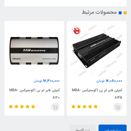
محصولات مرتبط
16,300,000
16,080,000
تومان
تومان
آمپلی فایر ام بی آکوستیکس MBA-
آمپلی فایر ام بی آکوستیکس MBA-
8120
8145
مشخصات
دیدگاه‌ها