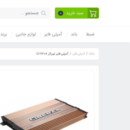
سبد خرید
0
ضبط
باند
آمپلی فایر
لوازم جانبی
برند
خانه
آمپلی فایر
آمپلی فایر لیبرال LI-7608