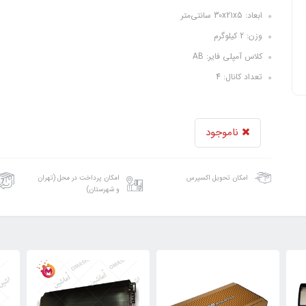
ابعاد: 30x21x5 سانتی‌متر
وزن: 2 کیلوگرم
کلاس آمپلی فایر: AB
تعداد کانال: 4
ناموجود
امکان تحویل اکسپرس
امکان پرداخت در محل (تهران
و شهرستان)