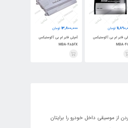
16,080,000
13,800,000
11,890,
تومان
تومان
توما
لی فایر ام بی آکوستیکس
آمپلی فایر ام بی آکوستیکس
آمپلی فایر ام ب
MBA-8145
MBA-485FX
MBA-41
 از موسیقی داخل خودرو را برایتان