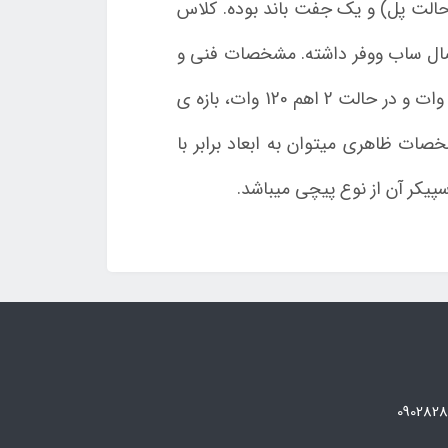
یک ساب ووفر (در حالت پل) و یک جفت باند بوده. کلاس
اتصال ساب ووفر داشته. مشخصات فنی و
صوتی این آمپلی فایر قابل ذکر اعم از: نهایت خروجی 4100 وات، توان خروجی مداوم در حالت 4 اهم 60 وات و در حالت 2 اهم 120 وات، بازه ی
ال به نویز LI-7608 برابر با 90 دسیبل است. از مشخصات ظاهری میتوان به ابعاد برابر با