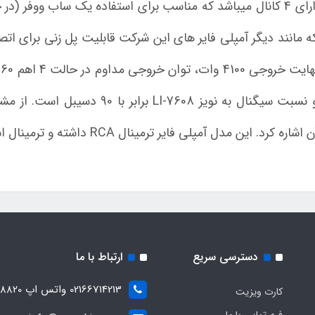
بیش از پیش خواهد کرد. مدل 7608 دارای 4 کانال میباشد که مناسب برای استفاده 
 که مانند دیگر آمپلی فایر های این شرکت قابلیت پل زنی برای 
فرکانس پاسخوگی 10 الی 50000 هرتز و نسبت سیگن
دسترسی سریع
ارتباط با ما
02166714213 واتس اپ 09028288820
کارت ویزیت