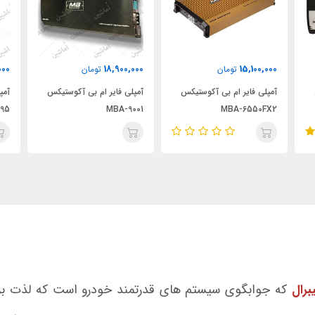
000
18,900,000
15,100,000
تومان
تومان
آمپلی فایر ام بی آکوستیکس
آمپلی فایر ام بی آکوستیکس
آمپ
95
MBA-9001
MBA-6550FX2
یبرال
که جوابگوی سیستم های قدرتمند خودرو است که لذت بردن