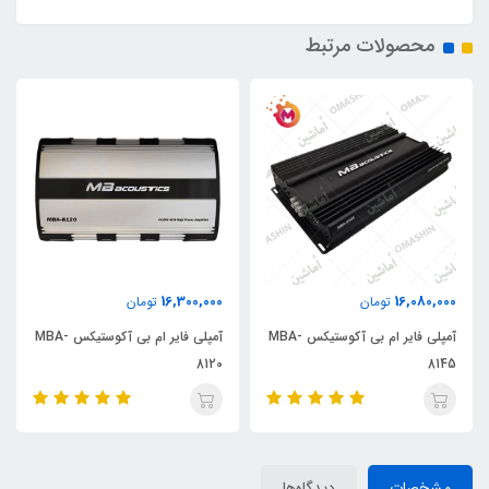
محصولات مرتبط
16,300,000
16,080,000
تومان
تومان
آمپلی فایر ام بی آکوستیکس MBA-
آمپلی فایر ام بی آکوستیکس MBA-
8120
8145
مشخصات
دیدگاه‌ها