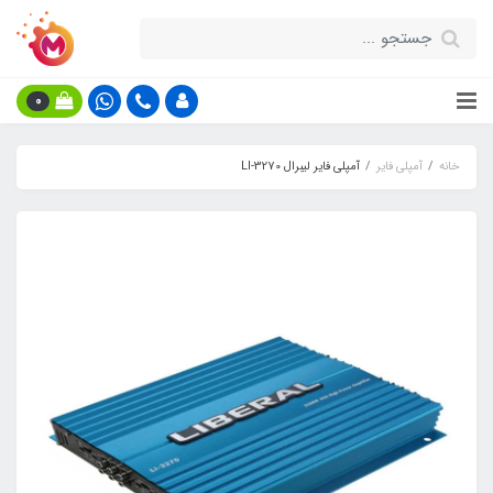
0
خانه
آمپلی فایر
آمپلی فایر لیبرال LI-3270