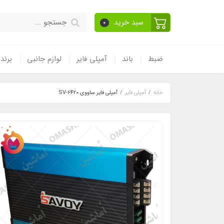
سبد خرید
0
ضبط
باند
آمپلی فایر
لوازم جانبی
برند
خانه
آمپلی فایر
آمپلی فایر ساووی SV-6420