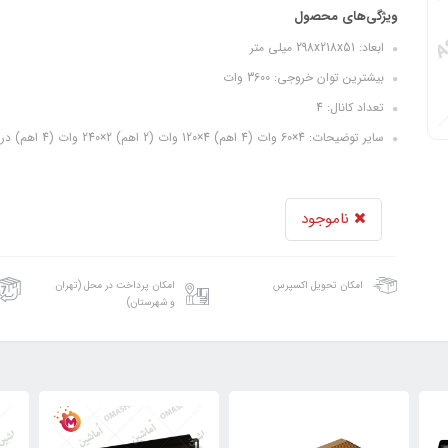
ویژگی‌های محصول
ابعاد: 298x218x51 میلی متر
بیشترین توان خروجی: 3600 وات
تعداد کانال: 4
سایر توضیحات: 4×60 وات (4 اهم) 4×120 وات (2 اهم) 2×240 وات (4 اهم) در حالت پل
ناموجود
امکان تحویل اکسپرس
امکان پرداخت در محل (تهران
و شهرستان)