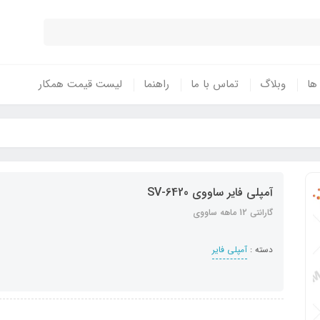
 ها
وبلاگ
تماس با ما
راهنما
لیست قیمت همکار
آمپلی فایر ساووی SV-6420
گارانتی 12 ماهه ساووی
دسته :
آمپلی فایر