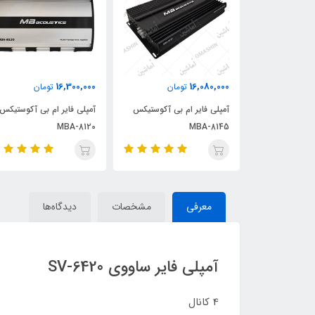
16,300,000
16,080,000
مان
تومان
تومان
 بی آکوستیکس
آمپلی فایر ام بی آکوستیکس
آمپلی فایر ام بی آکوستیکس
MBA-8120
MBA-8145
معرفی
مشخصات
دیدگاه‌ها
آمپلی فایر ساووی SV-6420
4 کانال