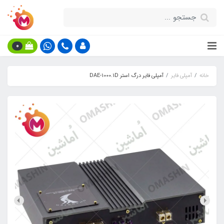
0
خانه
آمپلی فایر
آمپلی فایر درگ استر DAE-1000.1D