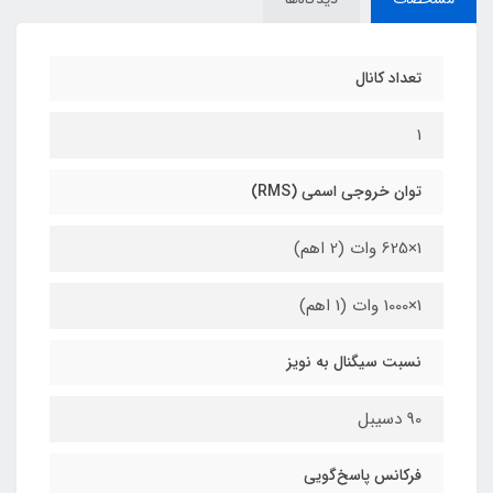
تعداد کانال
1
توان خروجی اسمی (RMS)
1×625 وات (2 اهم)
1×1000 وات (1 اهم)
نسبت سیگنال به نویز
90 دسیبل
فرکانس پاسخ‌گویی