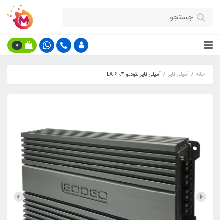
0
خانه
آمپلی فایر
آمپلی فایر لئودئو LA 60.4