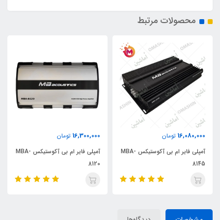
محصولات مرتبط
16,300,000
16,080,000
تومان
تومان
آمپلی فایر ام بی آکوستیکس MBA-
آمپلی فایر ام بی آکوستیکس MBA-
8120
8145
مشخصات
دیدگاه‌ها