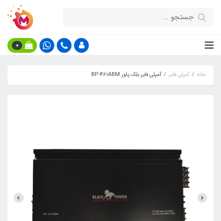
0
خانه
آمپلی فایر
آمپلی فایر بلک پاور BP-461ABM