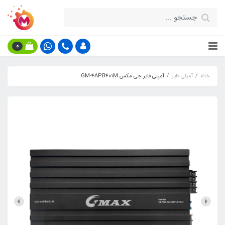
0
خانه
آمپلی فایر
آمپلی فایر جی مکس GM-4APB401M