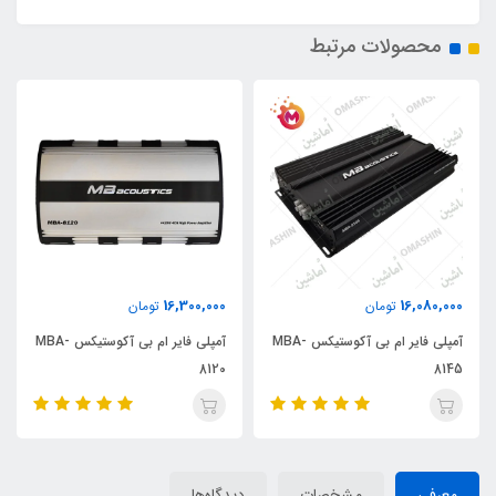
محصولات مرتبط
16,300,000
16,080,000
تومان
تومان
آمپلی فایر ام بی آکوستیکس MBA-
آمپلی فایر ام بی آکوستیکس MBA-
8120
8145
معرفی
مشخصات
دیدگاه‌ها