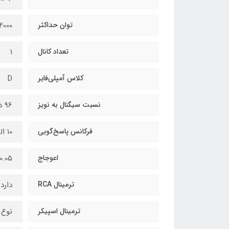
توان حداکثر
4000 وات
تعداد کانال
1
کلاس آمپلی‌فایر
D
نسبت سیگنال به نویز
96 دسیبل
فرکانس پاسخ‌گویی
10 الی 250 هرتز
اعوجاج
0.05 درصد
ترمینال RCA
دارد
ترمینال اسپیکر
نوع 