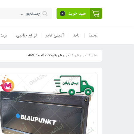
سبد خرید
0
ضبط
باند
آمپلی فایر
لوازم جانبی
برند
خانه
آمپلی فایر
آمپلی فایر بلاپونکت AMP4000D