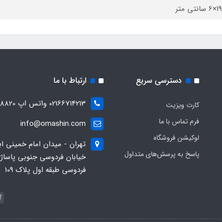
دسترسی سریع
ارتباط با ما
02166714213 واتس اپ 09028288820
کارت ویزیت
فرم تماس با ما
info@omashin.com
لوکیشن فروشگاه
تهران - میدان امام خمینی اب
پاسخ به پرسش‌های متداول
خیابان فردوسی جنوبی پاساژ
فردوسی طبقه اول پلاک 109