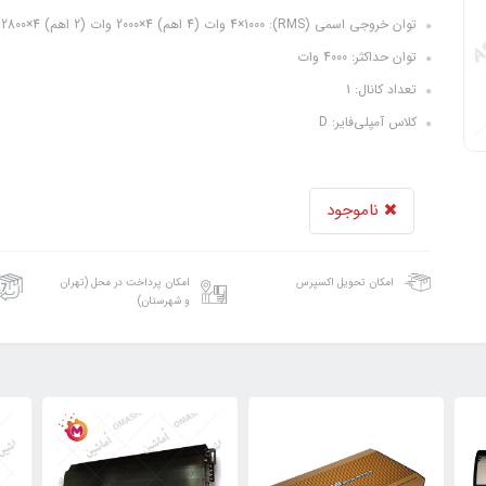
توان خروجی اسمی (RMS): 4×1000 وات (4 اهم) 4×2000 وات (2 اهم) 4×2800 وات (1 اهم)
توان حداکثر: 4000 وات
تعداد کانال: 1
کلاس آمپلی‌فایر: D
ناموجود
امکان تحویل اکسپرس
امکان پرداخت در محل (تهران
و شهرستان)