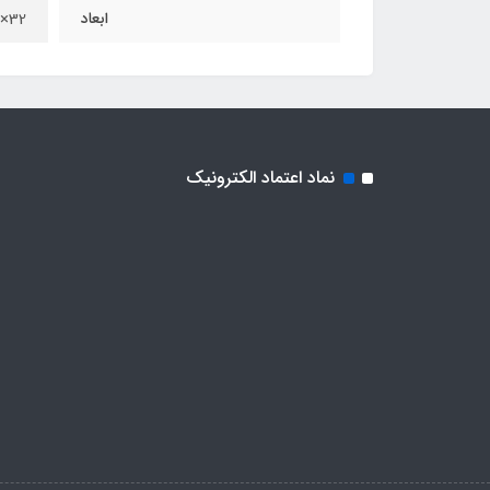
ابعاد
32×19×6 سانتی متر
نماد اعتماد الکترونیک