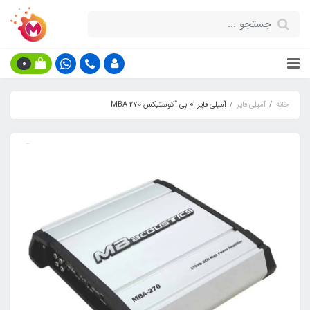
0
خانه
آمپلی فایر
آمپلی فایر ام بی آکوستیکس MBA-270