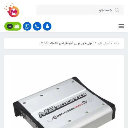
0
خانه
آمپلی فایر
آمپلی فایر ام بی آکوستیکس MBA-1050XR