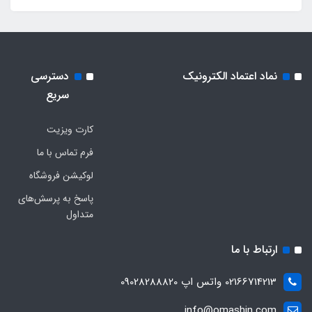
نماد اعتماد الکترونیک
دسترسی
سریع
کارت ویزیت
فرم تماس با ما
لوکیشن فروشگاه
پاسخ به پرسش‌های
متداول
ارتباط با ما
02166714213 واتس اپ 09028288820
info@omashin.com