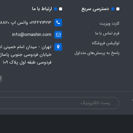
دسترسی سریع
ارتباط با ما
02166714213 واتس اپ 09028288820
کارت ویزیت
فرم تماس با ما
info@omashin.com
لوکیشن فروشگاه
تهران - میدان امام خمینی اب
پاسخ به پرسش‌های متداول
خیابان فردوسی جنوبی پاساژ
فردوسی طبقه اول پلاک 109