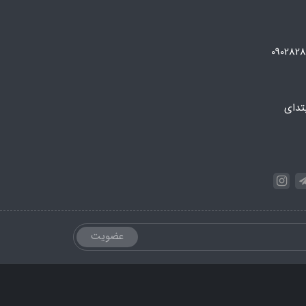
تدای
عضویت