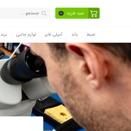
سبد خرید
0
ضبط
باند
آمپلی فایر
لوازم جانبی
برند